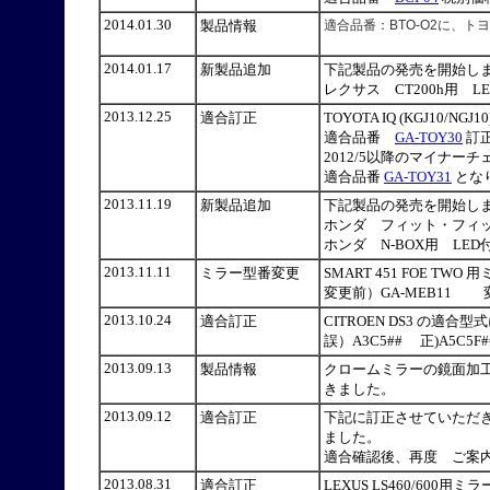
2014.01.30
製品情報
適合品番：BTO-O2に、トヨ
2014.01.17
新製品追加
下記製品の発売を開始
レクサス CT200h用 LED
2013.12.25
適合訂正
TOYOTA IQ (KGJ1
適合品番
GA-TOY30
訂正
2012/5以降のマイナ
適合品番
GA-TOY31
とな
2013.11.19
新製品追加
下記製品の発売を開始
ホンダ フィット・フィッ
ホンダ N-BOX用 LED
2013.11.11
ミラー型番変更
SMART 451 FOE
変更前）GA-MEB11 変
2013.10.24
適合訂正
CITROEN DS3 の
誤）A3C5## 正)A5C5F#
2013.09.13
製品情報
クロームミラーの鏡面加
きました。
2013.09.12
適合訂正
下記に訂正させていただきま
ました。
適合確認後、再度 ご案
2013.08.31
適合訂正
LEXUS LS460/60