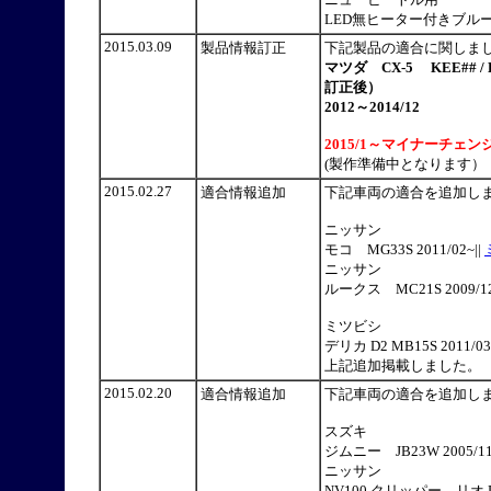
LED無ヒーター付きブルーミラー
2015.03.09
製品情報訂正
下記製品の適合に関しま
マツダ CX-5 KEE## / K
訂正後）
2012～2014/12
2015/1～マイナーチ
(製作準備中となります）
2015.02.27
適合情報追加
下記車両の適合を追加し
ニッサン
モコ MG33S 2011/02~||
ニッサン
ルークス MC21S 2009/12~
ミツビシ
デリカ D2 MB15S 2011/03~
上記追加掲載しました。
2015.02.20
適合情報追加
下記車両の適合を追加し
スズキ
ジムニー JB23W 2005/11
ニッサン
NV100 クリッパー リオ DR6