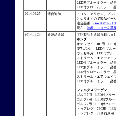
LED無ブルーミラー 品番：BHOX
LED付クロームミラー 品番：BH
2014.06.25
適合追加
トヨタ アリオン、プレミ
となりますので製品ペー
適合品番
GA-TOY37
/ B
現在
装着モニターを募
2014.05.23
新製品追加
下記製品を追加掲載し
ホンダ
オデッセイ RC用 LED付ブル
Nワゴン用 LED付ブルーミラー
ヴェゼル用 LED付ブルーミラー
ストリーム・エアウェイブ
LED付ブルーミラー 品番：BHO
LED無ブルーミラー 品番：BHO
LED付クロームミラー 品番：BH
ストリーム・エアウェイブ
LED付ブルーミラー 品番：BHO-
フォルクスワーゲン
ゴルフ7用 LED付ブルーミラー
ゴルフ7用 LED無ブルーミラー
ゴルフ7用 LED付クロームミラ
トゥアレグ 7PC用 LED付ブ
トゥアレグ 7LB 前期用 LE