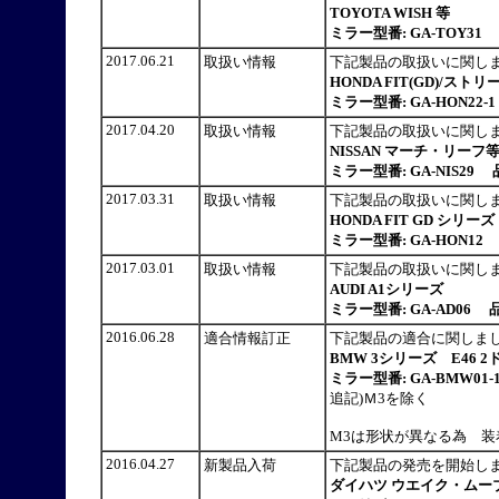
TOYOTA WISH 等
ミラー型番: GA-TOY31 
2017.06.21
取扱い情報
下記製品の取扱いに関し
HONDA FIT(GD)/スト
ミラー型番: GA-HON22-
2017.04.20
取扱い情報
下記製品の取扱いに関し
NISSAN マーチ・リーフ
ミラー型番: GA-NIS29 
2017.03.31
取扱い情報
下記製品の取扱いに関し
HONDA FIT GD シリーズ
ミラー型番: GA-HON12
2017.03.01
取扱い情報
下記製品の取扱いに関し
AUDI A1シリーズ
ミラー型番: GA-AD06 品
2016.06.28
適合情報訂正
下記製品の適合に関しま
BMW 3シリーズ E46 2ド
ミラー型番: GA-BMW01
追記)Ｍ3を除く
M3は形状が異なる為 
2016.04.27
新製品入荷
下記製品の発売を開始
ダイハツ ウエイク・ムー