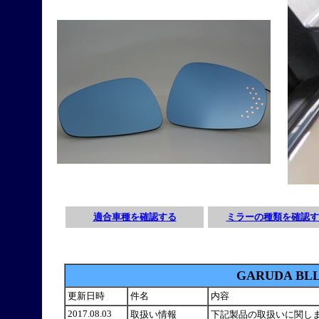
適合車種を確認する
ミラーの種類を確認す
GARUDA B
更新日時
件名
内容
2017.08.03
取扱い情報
下記製品の取扱いに関し