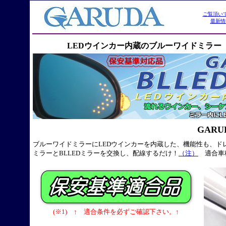
LEDウインカー内蔵のブルーワイドミラ
GARU
ブルーワイドミラーにLEDウインカーを内蔵した、機能性も、
ミラーとBLLEDミラーを交換し、配線するだけ！
（注）
適合車
(※1) ↑ 適合条件を必ずご確認下さい。↑