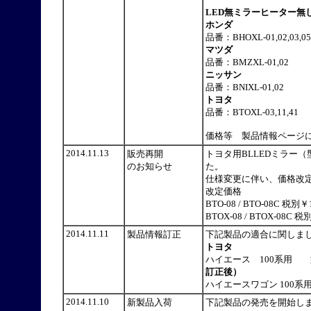
LED無ミラーヒーター無
ホンダ
品番：BHOXL-01,02,03,05,
マツダ
品番：BMZXL-01,02
ニッサン
品番：BNIXL-01,02
トヨタ
品番：BTOXL-03,11,41
価格等 製品情報ページ
2014.11.13
販売再開
トヨタ用BLLEDミラー（
のお知らせ
た。
仕様変更に伴い、価格改
改定価格
BTO-08 / BTO-08C 税別￥
BTOX-08 / BTOX-08
2014.11.11
製品情報訂正
下記製品の適合に関しま
トヨタ
ハイエース 100系用 型
訂正後）
ハイエースワゴン 100系用
2014.11.10
新製品入荷
下記製品の発売を開始