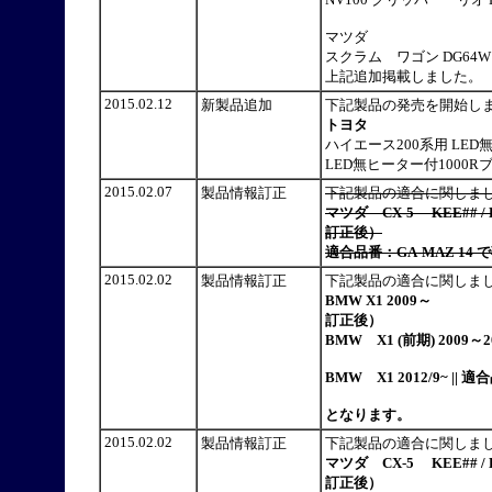
マツダ
スクラム ワゴン DG64W 200
上記追加掲載しました。
2015.02.12
新製品追加
下記製品の発売を開始
トヨタ
ハイエース200系用 LE
LED無ヒーター付1000Rブルー
2015.02.07
製品情報訂正
下記製品の適合に関しま
マツダ CX-5 KEE## / K
訂正後）
適合品番：GA-MAZ 1
2015.02.02
製品情報訂正
下記製品の適合に関しま
BMW X1
2009～
訂正後）
BMW X1 (前期) 2009～2
BMW X1 2012/9~ || 
となります。
2015.02.02
製品情報訂正
下記製品の適合に関しま
マツダ CX-5 KEE## / K
訂正後）