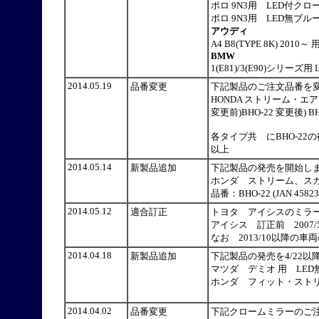
ポロ 9N3用 LED付クロームミ
ポロ 9N3用 LED無ブルーミラ
アウディ
A4 B8(TYPE 8K) 2010
BMW
1(E81)/3(E90)シリーズ用
2014.05.19
品番変更
下記製品のご注文品番を
HONDA ストリーム・エ
変更前)BHO-22 変更後) BH
各タイプ共 にBHO-22
以上
2014.05.14
新製品追加
下記製品の発売を開始
ホンダ ストリーム、スカ
品番：BHO-22 (JAN 45823
2014.05.12
適合訂正
トヨタ アイシスのミラ
アイシス 訂正前 2007/
なお 2013/10以降の
2014.04.18
新製品追加
下記製品の発売を4/22
マツダ デミオ 用 LED無
ホンダ フィット・ストリー
2014.04.02
品番変更
下記クロームミラーのご