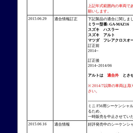
上記年式範囲内の車両で
願いします。
2015.06.29
適合情報訂正
下記製品の適合に関しま
ミラー型番: GA-MAZ16
スズキ ハスラー
スズキ アルト
マツダ フレアクロスオ
訂正前
2014~
訂正後
2014~2014/06
アルトは
適合外
とさせ
※ 2014/7以降の車
さい。
--------------------------------------
ミニ F56用シーケンシ
るため、
一時販売を中止させてい
2015.06.16
適合情報
好評発売中のシーケンシ