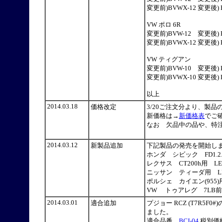
変更前)BVWX-12 変更後) 
VW ポロ 6R
変更前)BVW-12 変更後) B
変更前)BVWX-12 変更後) 
VW ティグアン
変更前)BVW-10 変更後) B
変更前)BVWX-10 変更後) 
以上
2014.03.18
価格改定
3/20ご注文分より、製
新価格は→
新価格表
でご
なお 欠品中の品や、特
2014.03.12
新製品追加
下記製品の発売を開始
ホンダ シビック FD1.2.3
レクサス CT200h用 LED
ニッサン ティーダ用 LED無ブ
ポルシェ カイエン(955)用 
VW トゥアレグ 7LB前期) 
2014.03.01
適合追加
プジョー RCZ (T7R
ました。
適合品番
BCI-04
税別価格