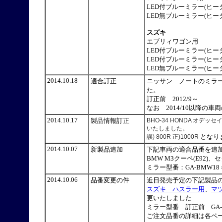
LED付ブルーミラー(ヒータ
LED無ブルーミラー(ヒータ
スズキ
エブリィワゴン用
LED付ブルーミラー(ヒータ
LED付ブルーミラー(ヒータ
LED無ブルーミラー(ヒータ
2014.10.18
適合訂正
ニッサン ノートのミラ
た。
訂正前 2012/9～ 訂正
なお 2014/10以降の
2014.10.17
製品情報訂正
BHO-34 HONDA オ
いたしました。
となり
誤) 800R 正)1000R
2014.10.07
新製品追加
下記車両の適合品番を追加
BMW M3クーペ(E92)、セ
ミラー型番：GA-BMW
2014.10.06
品番変更の件
近日発売予定の下記製品
スズキ ハスラー用
、
マ
更いたしました
ミラー型番 訂正前 GA-SU
ご注文品番の詳細は各ペ