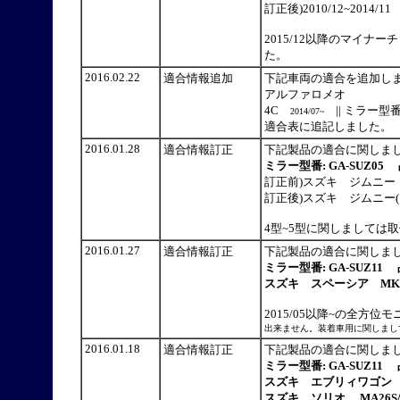
訂正後)2010/12~2014/11
2015/12以降のマイ
た。
2016.02.22
適合情報追加
下記車両の適合を追加し
アルファロメオ
4C
|| ミラー型番：
2014/07~
適合表に追記しました。
2016.01.28
適合情報訂正
下記製品の適合に関しま
ミラー型番: GA-SUZ0
訂正前)スズキ ジムニー JB
訂正後)スズキ ジムニー(1型~
4型~5型に関しましては
2016.01.27
適合情報訂正
下記製品の適合に関しま
ミラー型番: GA-SUZ11 
スズキ スペーシア MK32S
2015/05以降~の全
出来ません。装着車用に関しまし
2016.01.18
適合情報訂正
下記製品の適合に関しま
ミラー型番: GA-SUZ11 
スズキ エブリィワゴン DA1
スズキ ソリオ MA26S/MA