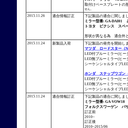
取付けベースプレートの
せん。
2015.11.26
適合情報訂正
下記製品の適合に関しま
ミラー型番: GA-DAI01 
トヨタ ピクシス スペース LA
形状が異なる為 適合外
2015.11.24
新製品入荷
下記製品の発売を開始
マツダ ロードスター（N
LED付ブルーミラー(ヒータ
LED無ブルーミラー(ヒータ
シーケンシャルタイプLED
ホンダ ステップワゴン（
LED付ブルーミラー(ヒータ
LED無ブルーミラー(ヒータ
シーケンシャルタイプLED
2015.11.24
適合情報訂正
下記製品の適合に関しま
ミラー型番: GA-VOW18
フォルクスワーゲン パサ
訂正前
2010~
訂正後
2010~2015/06