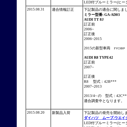
LED付ブルーミラー(ヒーター付)
2015.08.31
適合情報訂正
下記製品の適合に関しま
ミラー型番: GA-AD03
AUDI TT 8J
訂正前
2006~
訂正後
2006~2015
2015の新型車両
FVCHH
AUDI R8 TYPE42
訂正前
2007~
訂正後
R8 型式：42B***
2007~2013
2013/4~ の 型式：42C**
適合調査中となります。
2015.08.20
新製品入荷
下記製品の発売を開始
ダイハツ ムーブ.ウエイ
LED付ブルーミラー(ヒータ