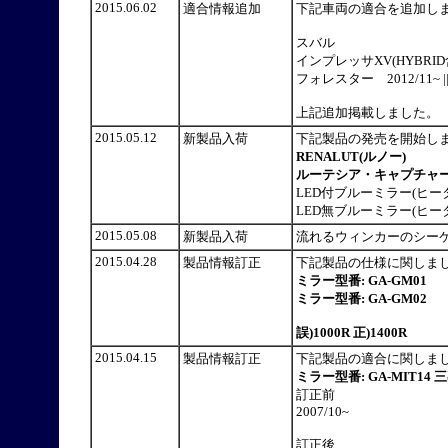
2015.06.02
適合情報追加
下記車両の適合を追加し
スバル
インプレッサXV(HYBRID含む
フォレスター 2012/11~ |
上記追加掲載しました。
2015.05.12
新製品入荷
下記製品の発売を開始
RENALUT(ルノー)
ルーテシア・キャプチャー
LED付ブルーミラー(ヒータ
LED無ブルーミラー(ヒータ
2015.05.08
新製品入荷
流れるウィンカーのシー
2015.04.28
製品情報訂正
下記製品の仕様に関しま
ミラー型番: GA-GM01
ミラー型番: GA-GM02
誤)1000R 正)1400R
2015.04.15
製品情報訂正
下記製品の適合に関しま
ミラー型番: GA-MIT1
訂正前
2007/10~
訂正後