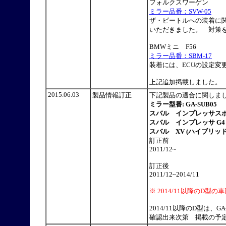
フォルクスワーゲン
ミラー品番：SVW-05
ザ・ビートルへの装着に
いただきました。 対策
BMWミニ F56
ミラー品番：SBM-17
装着には、ECUの設定変
上記追加掲載しました。
2015.06.03
製品情報訂正
下記製品の適合に関しま
ミラー型番: GA-SUB05
スバル インプレッサスポーツ 
スバル インプレッサ G4 GJ
スバル XV (ハイブリッド含
訂正前
2011/12~
訂正後
2011/12~2014/11
※ 2014/11以降のD
2014/11以降のD型は、
確認出来次第 掲載の予