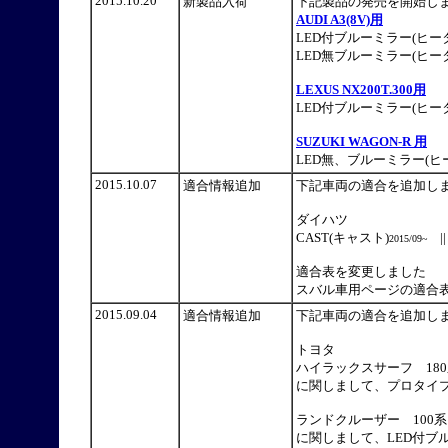
2015.10.20
新製品入荷
下記製品の発売を開始
AUDI A3(8V)用
LED付ブルーミラー(ヒータ
LED無ブルーミラー(ヒータ
LEXUS NX200T.300用
LED付ブルーミラー(ヒータ
SUZUKI WAGON-R 用
LED無、ブルーミラー(ヒー
2015.10.07
適合情報追加
下記車両の適合を追加し
ダイハツ
CAST(キャスト)
||
2015/09~
適合表を変更しました
スバル車用ページの適合
2015.09.04
適合情報追加
下記車両の適合を追加し
トヨタ
ハイラックスサーフ 18
に関しまして、プロタイ
ランドクルーザー 100系 1
に関しまして、LED付ブ