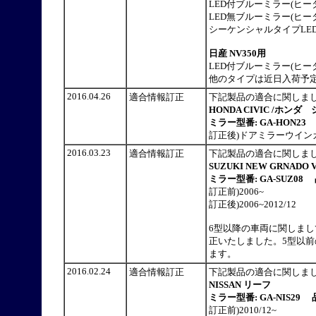
LED付ブルーミラー(ヒータ
LED無ブルーミラー(ヒータ
シーケンシャルタイプLED
日産 NV350用
LED付ブルーミラー(ヒータ
他のタイプは近日入荷予
2016.04.26
適合情報訂正
下記製品の適合に関しま
HONDA CIVIC
/ホンダ シ
ミラー型番: GA-HON23
訂正後)ドアミラーウインカ
2016.03.23
適合情報訂正
下記製品の適合に関しま
SUZUKI NEW GRNADO VI
ミラー型番: GA-SUZ0
訂正前)2006~
訂正後)2006~2012/12
6型以降の車両に関しま
正いたしました。5型以
ます。
2016.02.24
適合情報訂正
下記製品の適合に関しま
NISSAN リーフ
ミラー型番: GA-NIS29 
訂正前)2010/12~