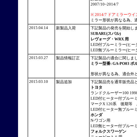
2007/10~2014/7
※ 2014/7 ドアミラ
ミラー形状が異なる為、
2015.04.14
新製品入荷
下記製品の発売を開始
SUBARU(スバル)
レヴォーグ・WRX 用
LED付ブルーミラー(ヒータ
LED無ブルーミラー(ヒータ
2015.03.27
製品情報訂正
下記製品の適合に関しま
ミラー型番: GA-PO03 ポ
形状が異なる為、適合外
2015.03.10
製品追加
下記製品売を通常販売品
トヨタ
ランドクルーザー100 199
LED付ヒーター付ブルーミラ
マークX 120系 後期等
LED付ヒーター無ブルーミラ
ホンダ
N-ワゴン用
LED無ヒーター付ブルーミラ
フォルクスワーゲン
ニュービートル用