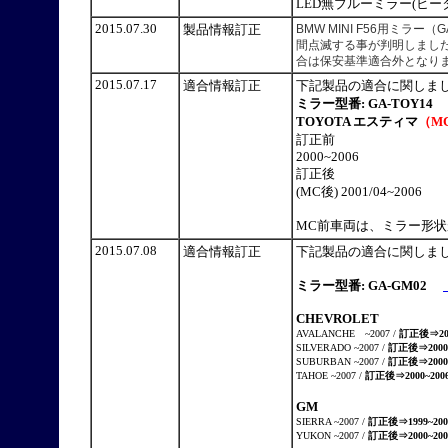
LED無ブルーミラー(ヒータ
2015.07.30
製品情報訂正
BMW MINI F56用ミラ
間点滅する事が判明しまし
合は保安基準適合外となりま
2015.07.17
適合情報訂正
下記製品の適合に関しま
ミラー型番: GA-TOY14
TOYOTA エスティマ
（M
訂正前
2000~2006
訂正後
(MC後) 2001/04~2006
MC前車両は、ミラー形
2015.07.08
適合情報訂正
下記製品の適合に関しま
ミラー型番: GA-GM02
CHEVROLET
AVALANCHE ~2007 /
訂正後⇒200
SILVERADO ~2007
/
訂正後⇒2000~
SUBURBAN ~2007 /
訂正後⇒2000~
TAHOE ~2007 /
訂正後⇒2000~200
GM
SIERRA
~2007 /
訂正後⇒1999~200
YUKON
~2007 /
訂正後⇒2000~200