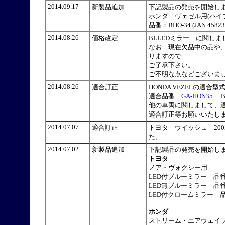
2014.09.17
新製品追加
下記製品の発売を開始
ホンダ ヴェゼル用(ハイ
品番：BHO-34 (JAN 45823
2014.08.26
価格改定
BLLEDミラー に関し
なお 現在欠品中の品や
りますので
ご了承下さい。
ご不明な点などございました
2014.08.26
適合訂正
HONDA VEZELの適
適合品番
GA-HON35
B
他の車両に関しまして、
適合訂正等お願いいたし
2014.07.07
適合訂正
トヨタ ウイッシュ 20
た。
2014.07.02
新製品追加
下記製品の発売を開始
トヨタ
ノア・ヴォクシー用
LED付ブルーミラー 品番：BTO
LED無ブルーミラー 品番：BTO
LED付クロームミラー 品番：BT
ホンダ
ストリーム・エアウェイブ