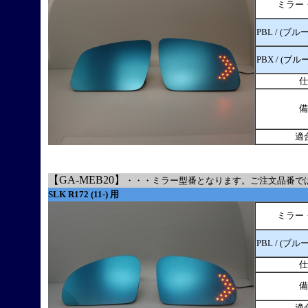
ミラー
PBL / (ブル
PBX / (ブル
仕
備
適
【GA-MEB20】
・・・ミラー型番となります。ご注文品番で
SLK R172 (11-) 用
ミラー
PBL / (ブル
仕
備
適