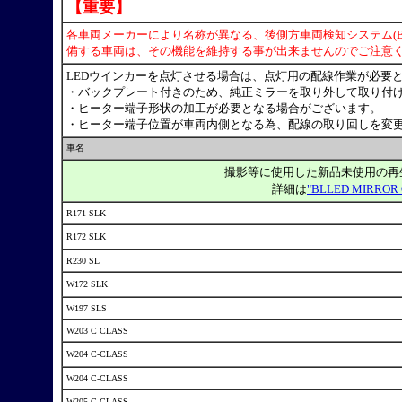
【重要】
各車両メーカーにより名称が異なる、後側方車両検知システム(BS
備する車両は、その機能を維持する事が出来ませんのでご注意く
LEDウインカーを点灯させる場合は、点灯用の配線作業が必要
・バックプレート付きのため、純正ミラーを取り外して取り付
・ヒーター端子形状の加工が必要となる場合がございます。
・ヒーター端子位置が車両内側となる為、配線の取り回しを変
車名
撮影等に使用した新品未使用の再
詳細は
"BLLED MIRROR
R171 SLK
R172 SLK
R230 SL
W172 SLK
W197 SLS
W203 C CLASS
W204 C-CLASS
W204 C-CLASS
W205 C-CLASS