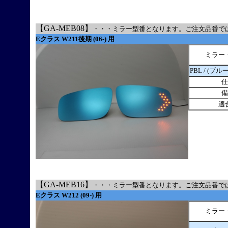
【
GA-MEB08】
・・・ミラー型番となります。ご注文品番で
Eクラス W211後期 (06-) 用
ミラー
PBL / (ブル
仕
備
適
【GA-MEB16】
・・・ミラー型番となります。ご注文品番で
Eクラス W212 (09-) 用
ミラー