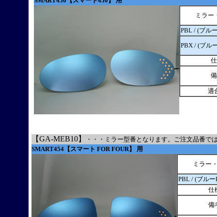
SMART450【スマート450】 用
ミラー
PBL / (ブル
PBX / (ブル
仕
備
適
【GA-MEB10】
・・・ミラー型番となります。ご注文品番で
SMART454【スマート FOR FOUR】 用
ミラー
PBL / (ブルー
仕
備