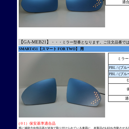
適
【GA-MEB21】
・・・ミラー型番となります。ご注文品番で
SMART451【スマート FOR TWO】 用
ミラー
PBL / (ブ
PBL / (ブ
適
(※1）保安基準適合品
既に補助方向指示器が追加で取り付けられている車両に、本製品のLEDを作動させ