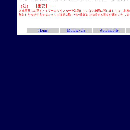
（注） 【重要】・・
各車両共に純正ドアミラーにウインカーを装備していない車両に関しましては、本製
熟知した技術を有するショップ様等に取り付け作業をご依頼する事をお薦めいたしま
Home
Motorcycle
Automobile