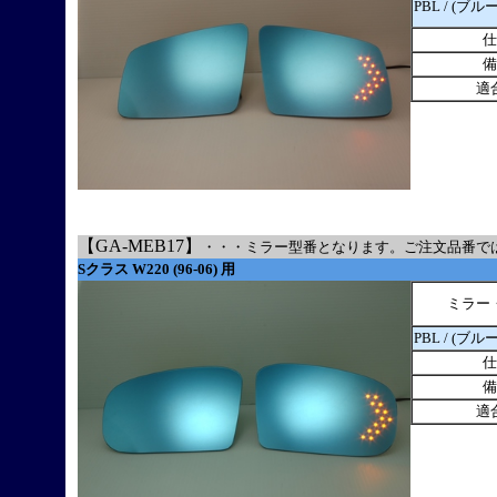
PBL / (ブル
仕
備
適
【GA-MEB17】
・・・ミラー型番となります。ご注文品番で
Sクラス W220 (96-06) 用
ミラー
PBL / (ブル
仕
備
適